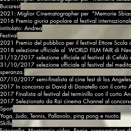
Bucarest
2021: Miglior Cinematographer per "Memorie Sbiadit
2016 Premio giuria popolare al festival internazional
intitolato: Andrea
Festival
2021 Premio del pubblico per il festival Ettore Scola
2018 selezione ufficiale al WORLD FILM FAIR di New
31/12/2017 selezione ufficiale al festival di Cefalù 
31/10/2017 selezione ufficiale al festival del medita
speranza.
07/10/2017 semi-finalista al cine fest di los Angeles
2017 In concorso ai David di Donatello con il corto 
2017 Finalista al festival del terminillo con il corto A
2017 Selezionato da Rai cinema Channel al concorso T
Sport
Yoga, Judo, Tennis, Pallavolo, ping pong e nuoto.
Skills
Fotografia, Montaggio video, Regia, sceneggiatura,dire