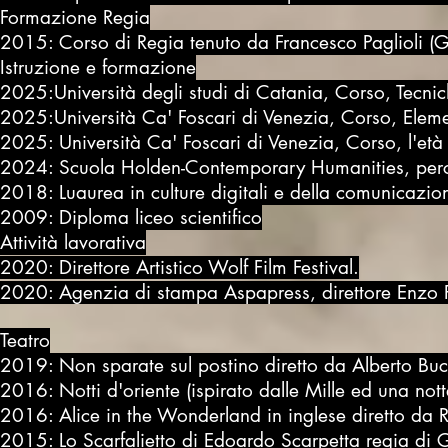
Formazione Regia
2015: Corso di Regia tenuto da Francesco Paglioli (G
Istruzione e formazione
2025:Università degli studi di Catania, Corso, Tecni
2025:
Università Ca' Foscari di Venezia, Corso, Elem
2025: Università Ca' Foscari di Venezia, Corso, l'et
2024: Scuola Holden-Contemporary Humanities, perc
2018: Luaurea in culture digitali e della comunicazion
2009: Diploma liceo scientifico
Attività lavorativa
2020: Direttore Artistico Wolf Film Festival.
2020: Agenzia di stampa Aspapress, direttore Enzo F
Teatro
2019: Non sparate sul postino diretto da Alberto Bucc
2016: Notti d'oriente (ispirato dalle Mille ed una nott
2016: Alice in the Wonderland in inglese diretto da
2015: Lo Scarfalietto di Edoardo Scarpetta regia di 