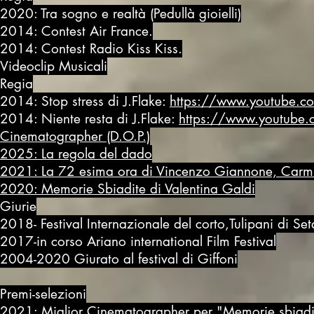
2020: Tra sogno e realtà (Pedullà gioielli)
2014: Contest Air France.
2014: Contest Radio Kiss Kiss.
Videoclip Musicali
Regia
2014: Stop stress di J.Flake:
https://www.youtube.c
2014: Niente resta di J.Flake:
https://www.youtube
Cinematographer (D.O.P.)
2025: La regola del dado
2021: La 72 esima ora di Vincenzo Giannone, Carmine
2020: Memorie Sbiadite di Valentina Galdi
Giurie
2018- Festival Internazionale del corto,Tulipani di Se
2017-in corso Ariano international Film Festival
2004-2020 Giurato al festival di Giffoni
Premi-selezioni
2021: Miglior Cinematographer per "Memorie sbiadite"